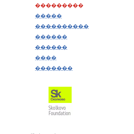
���������
�����
����������
������
������
����
�������