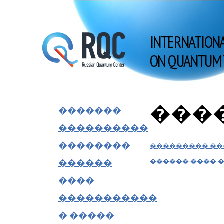
INTERNATION
ON QUANTUM 
���
�������
����������
��������
��������� ��
������
������ ���� ��
����
�����������
� �����