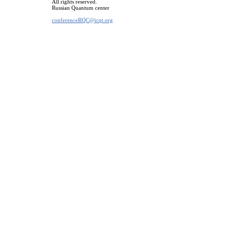
All rights reserved.
Russian Quantum center
conferenceRQC@icqt.org